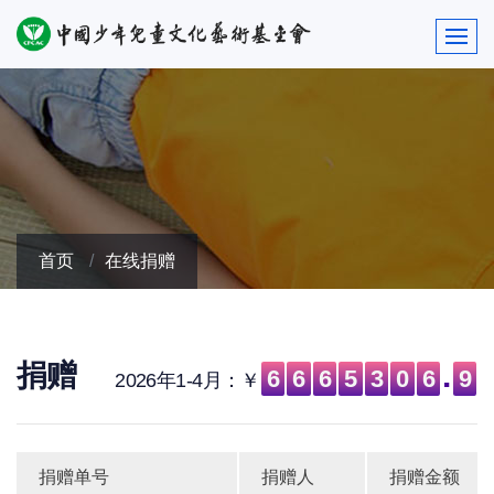
首页
在线捐赠
.
捐赠
6
6
6
5
3
0
6
9
2026年1-4月：￥
捐赠单号
捐赠人
捐赠金额