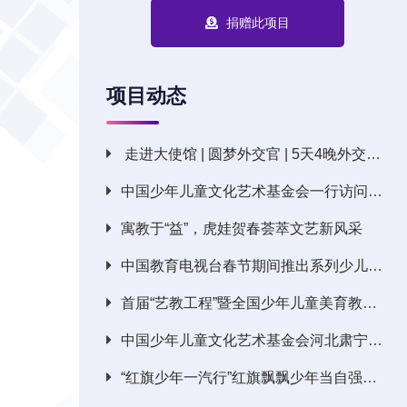
捐赠此项目
项目动态
走进大使馆 | 圆梦外交官 | 5天4晚外交实训 | 国际文化交流小使者研学营开始报名啦！
中国少年儿童文化艺术基金会一行访问北京科技职业学院
寓教于“益”，虎娃贺春荟萃文艺新风采
中国教育电视台春节期间推出系列少儿节目呈现多彩视听盛宴
首届“艺教工程”暨全国少年儿童美育教育高峰论坛在成都举办
中国少年儿童文化艺术基金会河北肃宁考察圆满结束
“红旗少年一汽行”红旗飘飘少年当自强主题活动圆满落幕